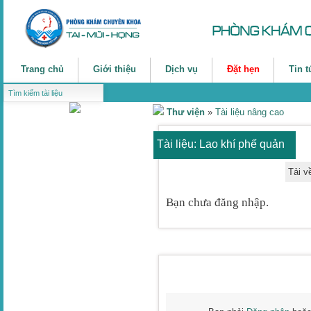
Trang chủ
Giới thiệu
Dịch vụ
Đặt hẹn
Tin t
Thư viện
»
Tài liệu nâng cao
Tài liệu: Lao khí phế quản
Tải v
Bạn chưa đăng nhập.
THẢO LUẬN