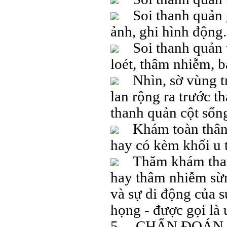
Soi thanh quản g
ảnh, ghi hình động.
Soi thanh quản tr
loét, thâm nhiễm, b
Nhìn, sờ vùng trư
lan rộng ra trước t
thanh quản cột sốn
Khám toàn thân t
hay có kèm khối u 
Thăm khám thanh 
hay thâm nhiễm sừn
và sự di động của s
họng - được gọi là
5. CHẨN ĐOÁN