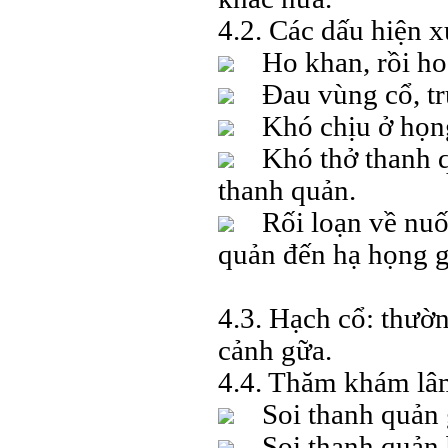
4.2. Các dấu hiện 
Ho khan, rồi ho
Đau vùng cổ, trướ
Khó chịu ở họng,
Khó thở thanh quả
thanh quản.
Rối loạn về nuốt:
quản đến hạ họng g
4.3. Hạch cổ: thườ
cảnh gữa.
4.4. Thăm khám lâ
Soi thanh quản g
Soi thanh quản 