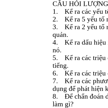
CÂU HỎI LƯỢNG
1. Kể ra các yếu t
2. Kể ra 5 yếu tố 
3. Kể ra 2 yếu tố n
quản.
4. Kể ra dấu hiệu 
nó.
5. Kể ra các triệu
tiếng.
6. Kể ra các triệu
7. Kể ra các phươ
dụng để phát hiện 
8. Để chẩn đoán dư
làm gì?