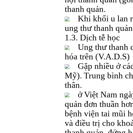
thanh quản.
Khi khối u lan rộ
ung thư thanh quản
1.3. Dịch tễ học
Ung thư thanh qu
hóa trên (V.A.D.S)
Gặp nhiều ở các 
Mỹ). Trung bình c
thân.
ở Việt Nam ngày 
quản đơn thuần hơn
bệnh viện tai mũi 
và điều trị cho kh
thanh quản, đứng h