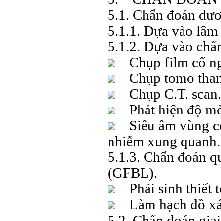
5.1. Chẩn đoán dươ
5.1.1. Dựa vào lâm
5.1.2. Dựa vào chẩ
Chụp film cổ ng
Chụp tomo than
Chụp C.T. scan.
Phát hiện độ mờ,
Siêu âm vùng cổ 
nhiễm xung quanh.
5.1.3. Chẩn đoán qu
(GFBL).
Phải sinh thiết 
Làm hạch đồ xác 
5.2. Chẩn đoán gia