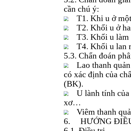
cần chú ý:
T1. Khi u ở một 
T2. Khối u ở hai
T3. Khối u làm c
T4. Khối u lan r
5.3. Chẩn đoán phân
Lao thanh quản: 
có xác định của chẩ
(BK).
U lành tính của t
xơ…
Viêm thanh quả
6. HƯỚNG ĐIỀU
6.1. Điều trị.