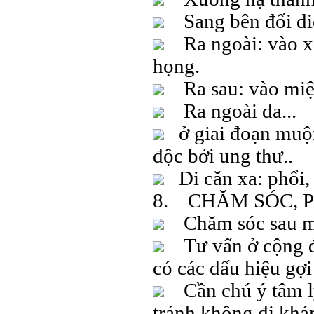
Sang bên đối diệ
Ra ngoài: vào xo
họng.
Ra sau: vào miệ
Ra ngoài da...
ở giai đoạn muộn:
độc bởi ung thư..
Di căn xa: phổi, 
8. CHĂM SÓC, 
Chăm sóc sau mổ: 
Tư vấn ở cộng đồ
có các dấu hiệu gợi
Cần chú ý tâm lý
tránh không đi khá