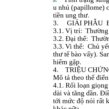
u nhú (papillome) c
tiền ung thư.
3. GIẢI PHẪU 
3.1. Vị trí: Thường
3.2. Đại thể: Thường
3.3. Vi thể: Chủ y
thư tế bào vẩy). Sa
hiếm gặp.
4. TRIỆU CHỨ
Mô tả theo thể điển
4.1. Rối loạn giọng
dài và tăng dần. Đi
tới mức độ nói rất 
khác nữa.