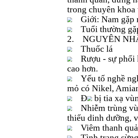
trong chuyên khoa 
Giới: Nam gặp nh
Tuổi thường gặp 
2. NGUYÊN NHÂ
Thuốc lá
Rượu - sự phối h
cao hơn.
Yếu tố nghề nghi
mỏ có Nikel, Amia
Đ
bị tia xạ vù
Nhiễm trùng vùng
thiếu dinh dưỡng, v
Viêm thanh quả
Tình trạng sừng h