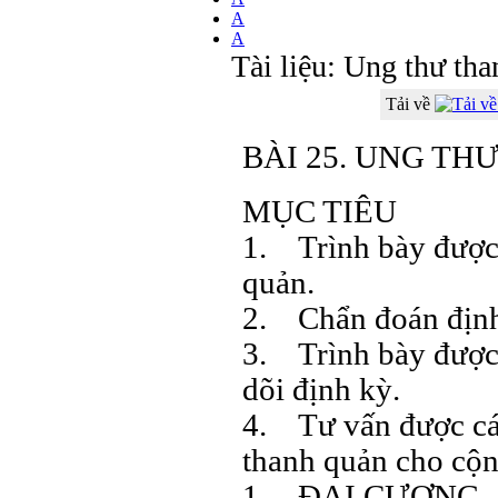
A
A
Tài liệu: Ung thư t
Tải về
BÀI 25. UNG T
MỤC TIÊU
1. Trình bày được 
quản.
2. Chẩn đoán định
3. Trình bày được 
dõi định kỳ.
4. Tư vấn được các
thanh quản cho cộ
1. ĐẠI CƯƠNG