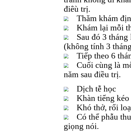
điêù trị.
Thăm khám định k
Khám lại mỗi thá
Sau đó 3 tháng k
(không tính 3 tháng
Tiếp theo 6 thán
Cuối cùng là mỗi
năm sau điều trị.
Dịch tễ học
Khàn tiếng kéo dà
Khó thở, rối loạ
Có thể phẫu thuật
giọng nói.