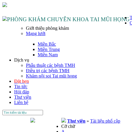
T
G
Giới thiệu phòng khám
Mạng lưới
Miền Bắc
Miền Trung
Miền Nam
Dịch vụ
Phẫu thuật các bệnh TMH
Điều trị các bệnh TMH
Khám nội soi Tai mũi họng
Đặt hẹn
Tin tức
Hỏi đáp
Thư viện
Liên hệ
Thư viện
»
Tài liệu phổ cập
Cỡ chữ
A