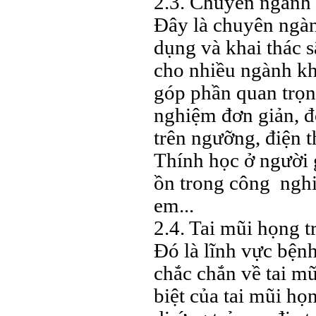
2.3. Chuyên ngành 
Đây là chuyên ngàn
dụng và khai thác s
cho nhiều ngành kh
góp phần quan trọn
nghiệm đơn giản, đo
trên ngưỡng, điện t
Thính học ở người g
ồn trong công nghi
em...
2.4. Tai mũi họng t
Đó là lĩnh vực bệnh
chắc chắn về tai m
biệt của tai mũi họ