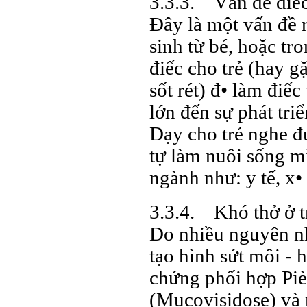
3.3.3. Vấn đề điếc
Đây là một vấn đề r
sinh từ bé, hoặc tr
điếc cho trẻ (hay g
sốt rét) đ• làm điếc
lớn đến sự phát triể
Dạy cho trẻ nghe đư
tự làm nuôi sống m
ngành như: y tế, x• 
3.3.4. Khó thở ở t
Do nhiều nguyên nh
tạo hình sứt môi - h
chứng phối hợp Piè
(Mucovisidose) và 