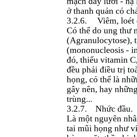
mạch đáy lưỡi - hạ 
ở thanh quản có ch
3.2.6. Viêm, loét 
Có thể do ung thư 
(Agranulocytose), 
(mononucleosis - in
đó, thiếu vitamin C
đều phải điều trị t
họng, có thể là nh
gây nên, hay những
trùng...
3.2.7. Nhức đầu.
Là một nguyên nhân
tai mũi họng như v