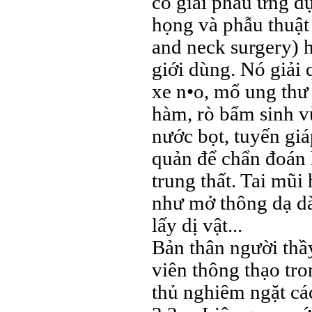
có giải phẫu ứng d
họng và phẫu thuật
and neck surgery) h
giới dùng. Nó giải
xe n•o, mổ ung thư
hàm, rò bẩm sinh vù
nước bọt, tuyến giá
quản để chẩn đoán 
trung thất. Tai mũi
như mở thông dạ dà
lấy dị vật...
Bản thân người thầ
viên thông thạo tro
thủ nghiêm ngặt các