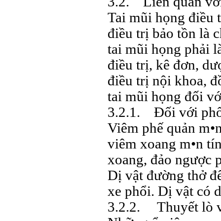
3.2. Liên quan vớ
Tai mũi họng điều 
điều trị bảo tồn là
tai mũi họng phải l
điều trị, kê đơn, d
điều trị nội khoa, 
tai mũi họng đối vớ
3.2.1. Đối với phổ
Viêm phế quản m•n 
viêm xoang m•n tí
xoang, đảo ngược p
Dị vật đường thở đ
xe phổi. Dị vật có 
3.2.2. Thuyết lò v