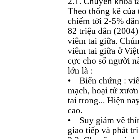
2.1. Chuyên khoa ta
Theo thống kê của t
chiếm tới 2-5% dân 
82 triệu dân (2004)
viêm tai giữa. Chú
viêm tai giữa ở Việ
cực cho số người n
lớn là :
• Biến chứng : viê
mạch, hoại tử xương
tai trong... Hiện n
cao.
• Suy giảm về thín
giao tiếp và phát tri