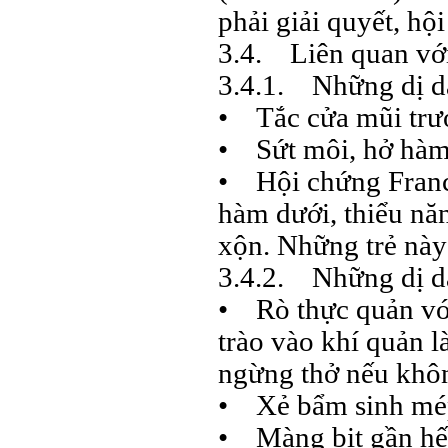
phải giải quyết, hộ
3.4. Liên quan với
3.4.1. Những dị d
• Tắc cửa mũi trư
• Sứt môi, hở hàm
• Hội chứng Franch
hàm dưới, thiểu năng
xộn. Những trẻ này
3.4.2. Những dị d
• Rò thực quản với
trào vào khí quản là
ngừng thở nếu khôn
• Xẻ bẩm sinh mép
• Màng bịt gần hế