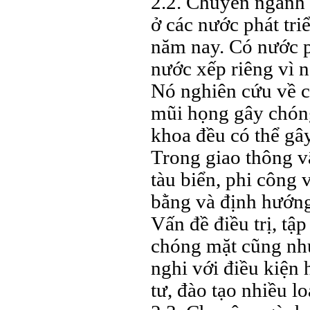
2.2. Chuyên ngành t
ở các nước phát tr
năm nay. Có nước p
nước xếp riêng vì n
Nó nghiên cứu về c
mũi họng gây chóng
khoa đều có thể gâ
Trong giao thông vậ
tàu biển, phi công 
bằng và định hướng
Vấn đề điều trị, tậ
chóng mặt cũng như
nghi với điều kiện 
tư, đào tạo nhiều l