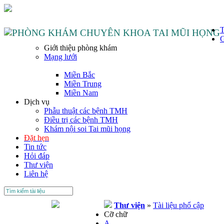
T
G
Giới thiệu phòng khám
Mạng lưới
Miền Bắc
Miền Trung
Miền Nam
Dịch vụ
Phẫu thuật các bệnh TMH
Điều trị các bệnh TMH
Khám nội soi Tai mũi họng
Đặt hẹn
Tin tức
Hỏi đáp
Thư viện
Liên hệ
Thư viện
»
Tài liệu phổ cập
Cỡ chữ
A