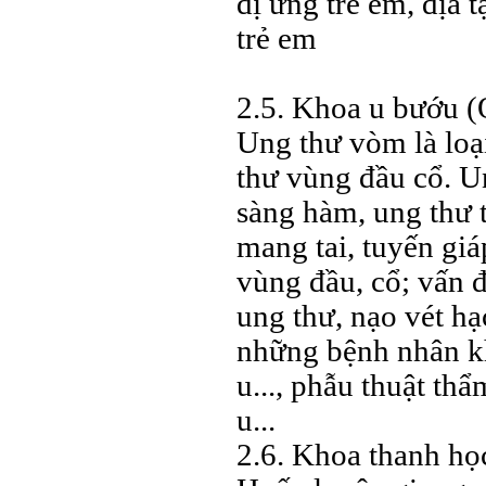
dị ứng trẻ em, địa 
trẻ em
2.5. Khoa u bướu 
Ung thư vòm là loạ
thư vùng đầu cổ. U
sàng hàm, ung thư t
mang tai, tuyến giá
vùng đầu, cổ; vấn đề
ung thư, nạo vét hạc
những bệnh nhân kh
u..., phẫu thuật th
u...
2.6. Khoa thanh học