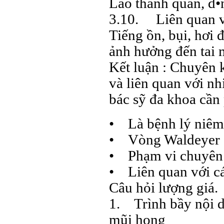
Lao thanh quản, d•
3.10. Liên quan v
Tiếng ồn, bụi, hơi 
ảnh hưởng đến tai 
Kết luận : Chuyên k
và liên quan với n
bác sỹ đa khoa cần
• Là bệnh lý niê
• Vòng Waldeyer
• Phạm vi chuyên
• Liên quan với c
Câu hỏi lượng giá.
1. Trình bầy nội d
mũi họng