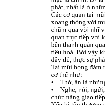
phát, nhất là ở nhữn
Các cơ quan tai mũ
xoang thông với mũ
chũm qua vòi nhĩ v
quan trực tiếp với 
bên thanh quản qua
tiêu hoá. Bởi vậy 
đầy đủ, thực sự phả
Tai mũi họng đảm 
cơ thể như:
• Thở, ăn là nhữn
• Nghe, nói, ngửi,
chức năng giao tiếp 
Nếu bị tổn thương 