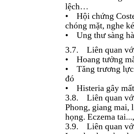
lệch…
• Hội chứng Costen
chóng mặt, nghe k
• Ung thư sàng h
3.7. Liên quan với
• Hoang tưởng mắc
• Tăng trương lực c
đó
• Histeria gây mất 
3.8. Liên quan với
Phong, giang mai, l
họng. Eczema tai...
3.9. Liên quan với