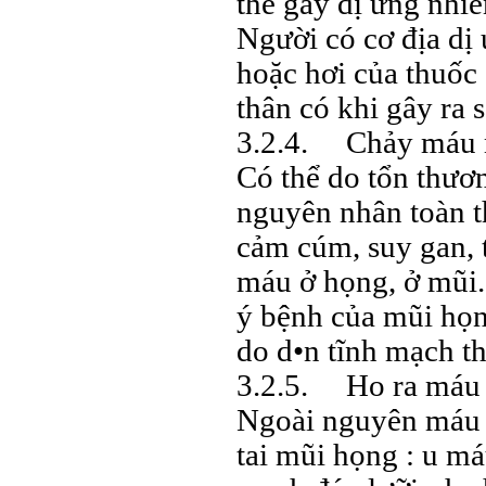
thể gây dị ứng nhiễ
Người có cơ địa dị 
hoặc hơi của thuốc
thân có khi gây ra 
3.2.4. Chảy máu m
Có thể do tổn thươ
nguyên nhân toàn t
cảm cúm, suy gan, t
máu ở họng, ở mũi.
ý bệnh của mũi họ
do d•n tĩnh mạch t
3.2.5. Ho ra máu
Ngoài nguyên máu t
tai mũi họng : u má