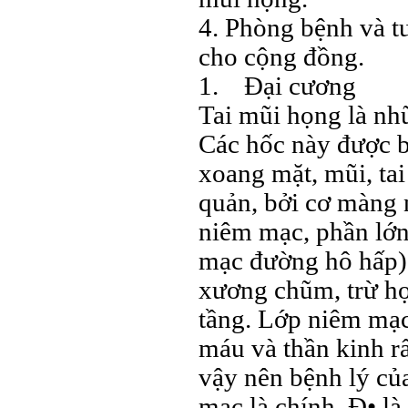
4. Phòng bệnh và t
cho cộng đồng.
1. Đại cương
Tai mũi họng là nh
Các hốc này được b
xoang mặt, mũi, ta
quản, bởi cơ màng 
niêm mạc, phần lớn
mạc đường hô hấp) 
xương chũm, trừ họn
tầng. Lớp niêm mạc
máu và thần kinh r
vậy nên bệnh lý của
mạc là chính. Đ• là