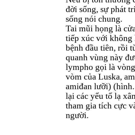
đời sống, sự phát tr
sống nói chung.
Tai mũi họng là cử
tiếp xúc với không 
bệnh đầu tiên, rồi 
quanh vùng này đượ
lympho gọi là vòn
vòm của Luska, ami
amiđan lưỡi) (hình
lại các yếu tố lạ x
tham gia tích cực v
người.