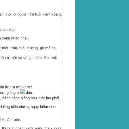
n nhớ: ở người lớn tuổi viêm xoang
hân biệt.
m sàng khác nhau.
mặt, trán, thái dương, gò má hai
sâu ở mắt và vùng chẩm. Soi mũi
ẫn lưu ra mũi được.
hức giống b
đậu.
, bệnh cảnh giống như một lao phổi.
i những biến chứng nguy hiểm như
ố 6 hàm trên.
g, thường chảy nước vàng mà không