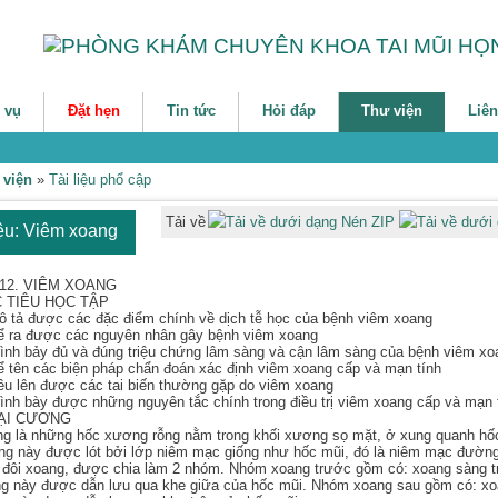
 vụ
Đặt hẹn
Tin tức
Hỏi đáp
Thư viện
Liên
 viện
»
Tài liệu phổ cập
Tải về
iệu: Viêm xoang
 12. VIÊM XOANG
 TIÊU HỌC TẬP
ô tả được các đặc điểm chính về dịch tễ học của bệnh viêm xoang
ể ra được các nguyên nhân gây bệnh viêm xoang
rình bảy đủ và đúng triệu chứng lâm sàng và cận lâm sàng của bệnh viêm xo
ể tên các biện pháp chẩn đoán xác định viêm xoang cấp và mạn tính
êu lên được các tai biến thường gặp do viêm xoang
rình bày được những nguyên tắc chính trong điều trị viêm xoang cấp và mạn 
ĐẠI CƯƠNG
g là những hốc xương rỗng nằm trong khối xương sọ mặt, ở xung quanh hốc
g này được lót bởi lớp niêm mạc giống như hốc mũi, đó là niêm mạc đường
đôi xoang, được chia làm 2 nhóm. Nhóm xoang trước gồm có: xoang sàng tr
g này được dẫn lưu qua khe giữa của hốc mũi. Nhóm xoang sau gồm có: x