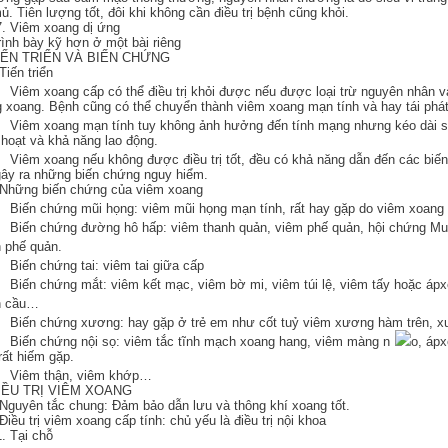
ủ. Tiên lượng tốt, đôi khi không cần điều trị bệnh cũng khỏi.
7. Viêm xoang dị ứng
rình bày kỹ hơn ở một bài riêng
TIẾN TRIỂN VÀ BIẾN CHỨNG
Tiến triển
iêm xoang cấp có thể điều trị khỏi được nếu được loại trừ nguyên nhân và
g xoang. Bệnh cũng có thể chuyển thành viêm xoang mạn tính và hay tái phát 
Viêm xoang mạn tính tuy không ảnh hưởng đến tính mạng nhưng kéo dài s
 hoạt và khả năng lao động.
iêm xoang nếu không được điều trị tốt, đều có khả năng dẫn đến các biến 
gây ra những biến chứng nguy hiểm.
 Những biến chứng của viêm xoang
iến chứng mũi họng: viêm mũi họng mạn tính, rất hay gặp do viêm xoang 
iến chứng đường hô hấp: viêm thanh quản, viêm phế quản, hội chứng Mun
 phế quản.
iến chứng tai: viêm tai giữa cấp
iến chứng mắt: viêm kết mạc, viêm bờ mi, viêm túi lệ, viêm tấy hoặc ápxe 
n cầu…
Biến chứng xương: hay gặp ở trẻ em như cốt tuỷ viêm xương hàm trên, x
iến chứng nội sọ: viêm tắc tĩnh mạch xoang hang, viêm màng n
o, ápx
rất hiếm gặp.
Viêm thận, viêm khớp…
ĐIỀU TRỊ VIÊM XOANG
 Nguyên tắc chung: Đảm bảo dẫn lưu và thông khí xoang tốt.
 Điều trị viêm xoang cấp tính: chủ yếu là điều trị nội khoa
1. Tại chỗ