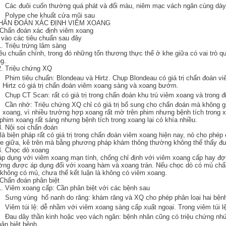
ác đuôi cuốn thường quá phát và đổi màu, niêm mạc vách ngăn cùng dày 
Polype che khuất cửa mũi sau
CHẨN ĐOÁN XÁC ĐỊNH VIÊM XOANG
 Chẩn đoán xác định viêm xoang
vào các tiêu chuẩn sau đây
1. Triệu trứng lâm sàng
iêu chuẩn chính, trong đó những tổn thương thực thể ở khe giữa có vai trò q
g.
2. Triệu chứng XQ
him tiêu chuẩn: Blondeau và Hirtz. Chụp Blondeau có giá trị chẩn đoán v
 Hirtz có giá trị chẩn đoán viêm xoang sàng và xoang bướm.
hụp CT Scan: rất có giá trị trong chẩn đoán khu trú viêm xoang và trong đi
ần nhớ: Triệu chứng XQ chỉ có giá trị bổ sung cho chẩn đoán mà không giữ
 xoang, vì nhiều trường hợp xoang rất mờ trên phim nhưng bệnh tích trong xo
 phim xoang rất sáng nhưng bệnh tích trong xoang lại có khía nhiều.
3. Nội soi chẩn đoán
là biện pháp rất có giá trị trong chẩn đoán viêm xoang hiện nay, nó cho phé
e giữa, kê trên mà bằng phương pháp khám thông thường không thể thấy đ
4. Chọc dò xoang
áp dụng với viêm xoang mạn tính, chống chỉ định với viêm xoang cấp hay đợ
ng được áp dụng đối với xoang hàm và xoang trán. Nếu chọc dò có mủ chẩ
không có mủ, chưa thể kết luận là không có viêm xoang.
 Chẩn đoán phân biệt
1. Viêm xoang cấp: Cần phân biệt với các bệnh sau
ưng vùng hố nanh do răng: khám răng và XQ cho phép phân loại hai bệnh
iêm túi lệ: dễ nhầm với viêm xoang sàng cấp xuất ngoại. Trong viêm túi lệ n
au dây thần kinh hoặc vẹo vách ngăn: bệnh nhân cũng có triệu chứng nhức
hân biệt bệnh.