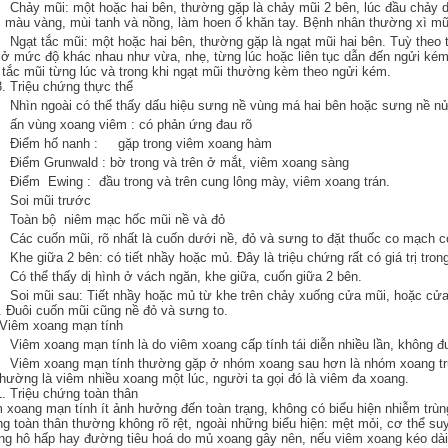
hảy mũi: một hoặc hai bên, thường gặp là chảy mũi 2 bên, lúc đầu chảy d
 màu vàng, mùi tanh và nồng, làm hoen ố khăn tay. Bệnh nhân thường xì mũ
gạt tắc mũi: một hoặc hai bên, thường gặp là ngạt mũi hai bên. Tuỳ theo t
 ở mức độ khác nhau như vừa, nhẹ, từng lúc hoặc liên tục dẫn đến ngửi ké
 tắc mũi từng lúc và trong khi ngạt mũi thường kèm theo ngửi kém.
3. Triệu chứng thực thể
hìn ngoài có thể thấy dấu hiệu sưng nề vùng má hai bên hoặc sưng nề n
ấn vùng xoang viêm : có phản ứng đau rõ
Điểm hố nanh : gặp trong viêm xoang hàm
iểm Grunwald : bờ trong và trên ở mắt, viêm xoang sàng
iểm Ewing : đầu trong và trên cung lông mày, viêm xoang trán.
Soi mũi trước
Toàn bộ niêm mạc hốc mũi nề và đỏ
ác cuốn mũi, rõ nhất là cuốn dưới nề, đỏ và sưng to đặt thuốc co mạch co 
he giữa 2 bên: có tiết nhầy hoặc mủ. Đây là triệu chứng rất có giá trị tro
ó thể thấy dị hình ở vách ngăn, khe giữa, cuốn giữa 2 bên.
oi mũi sau: Tiết nhầy hoặc mủ từ khe trên chảy xuống cửa mũi, hoặc cửa
 Đuôi cuốn mũi cũng nề đỏ và sưng to.
 Viêm xoang mạn tính
iêm xoang mạn tính là do viêm xoang cấp tính tái diễn nhiều lần, không đượ
iêm xoang mạn tính thường gặp ở nhóm xoang sau hơn là nhóm xoang trướ
hường là viêm nhiều xoang một lúc, người ta gọi đó là viêm đa xoang.
1. Triệu chứng toàn thân
 xoang mạn tính ít ảnh hưởng đến toàn trạng, không có biểu hiện nhiễm trùng
g toàn thân thường không rõ rệt, ngoài những biểu hiện: mệt mỏi, cơ thể su
g hô hấp hay đường tiêu hoá do mủ xoang gây nên, nếu viêm xoang kéo dài