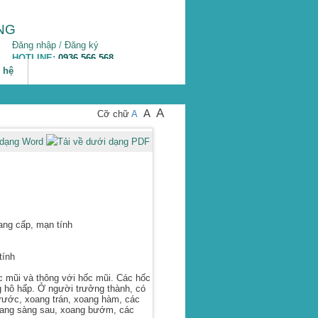
Đăng nhập
/
Đăng ký
HOTLINE:
0936.566.568
Add: 33/38 Phương Mai, Đống Đa, HN
 hệ
A
A
Cỡ chữ
A
ang cấp, mạn tính
tính
 mũi và thông với hốc mũi. Các hốc
 hô hấp. Ở người trưởng thành, có
ước, xoang trán, xoang hàm, các
oang sàng sau, xoang bướm, các