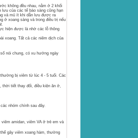
hước không đều nhau, nằm ở 2 khối
 lưu của các tế bào sàng cũng hạn
ng và mủ ít khi dẫn lưu được ra
ng ở xoang sàng và trong điều trị nếu
t.
ực hiện được là nhờ các lỗ thông
ài xoang. Tất cả các niêm dịch của
 số nói chung, có xu hướng ngày
ường bị viêm từ lúc 4 - 5 tuổi. Các
ời tiết thay đổi, điều kiện ăn ở,
 các nhóm chính sau đây.
 viêm amidan, viêm VA ở trẻ em và
ó thể gây viêm xoang hàm, thường