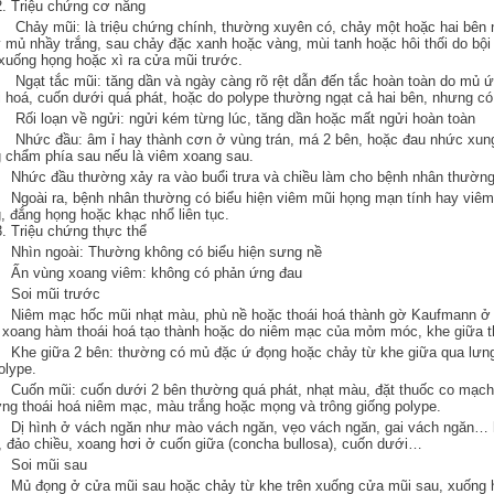
2. Triệu chứng cơ năng
hảy mũi: là triệu chứng chính, thường xuyên có, chảy một hoặc hai bên n
 mủ nhầy trắng, sau chảy đặc xanh hoặc vàng, mùi tanh hoặc hôi thối do bộ
xuống họng hoặc xì ra cửa mũi trước.
gạt tắc mũi: tăng dần và ngày càng rõ rệt dẫn đến tắc hoàn toàn do mủ ứ
i hoá, cuốn dưới quá phát, hoặc do polype thường ngạt cả hai bên, nhưng có
ối loạn về ngửi: ngửi kém từng lúc, tăng dần hoặc mất ngửi hoàn toàn
hức đầu: âm ỉ hay thành cơn ở vùng trán, má 2 bên, hoặc đau nhức xung 
 chẩm phía sau nếu là viêm xoang sau.
hức đầu thường xảy ra vào buổi trưa và chiều làm cho bệnh nhân thường
goài ra, bệnh nhân thường có biểu hiện viêm mũi họng mạn tính hay viêm
, đắng họng hoặc khạc nhổ liên tục.
3. Triệu chứng thực thể
Nhìn ngoài: Thường không có biểu hiện sưng nề
Ấn vùng xoang viêm: không có phản ứng đau
Soi mũi trước
iêm mạc hốc mũi nhạt màu, phù nề hoặc thoái hoá thành gờ Kaufmann ở k
xoang hàm thoái hoá tạo thành hoặc do niêm mạc của mỏm móc, khe giữa th
he giữa 2 bên: thường có mủ đặc ứ đọng hoặc chảy từ khe giữa qua lưng 
olype.
uốn mũi: cuốn dưới 2 bên thường quá phát, nhạt màu, đặt thuốc co mạch 
ng thoái hoá niêm mạc, màu trắng hoặc mọng và trông giống polype.
Dị hình ở vách ngăn như mào vách ngăn, vẹo vách ngăn, gai vách ngăn…
, đảo chiều, xoang hơi ở cuốn giữa (concha bullosa), cuốn dưới…
Soi mũi sau
Mủ đọng ở cửa mũi sau hoặc chảy từ khe trên xuống cửa mũi sau, xuống 