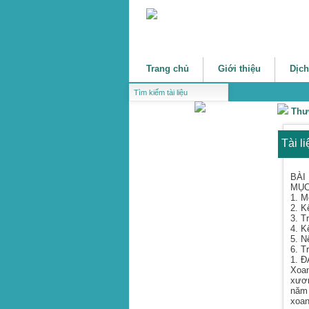
Trang chủ
Giới thiệu
Dịch
Thư
Tài l
BÀI
MỤC
1. M
2. K
3. T
4. K
5. N
6. T
1. 
Xoan
xươn
năm 
xoan