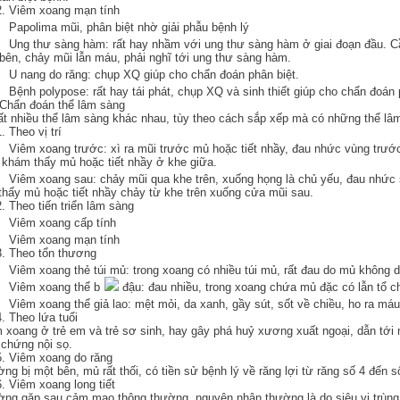
2. Viêm xoang mạn tính
apolima mũi, phân biệt nhờ giải phẫu bệnh lý
ng thư sàng hàm: rất hay nhầm với ung thư sàng hàm ở giai đoạn đầu. Cầ
bên, chảy mũi lẫn máu, phải nghĩ tới ung thư sàng hàm.
 nang do răng: chụp XQ giúp cho chẩn đoán phân biệt.
ệnh polypose: rất hay tái phát, chụp XQ và sinh thiết giúp cho chẩn đoán p
 Chẩn đoán thể lâm sàng
ất nhiều thể lâm sàng khác nhau, tùy theo cách sắp xếp mà có những thể lâ
. Theo vị trí
iêm xoang trước: xì ra mũi trước mủ hoặc tiết nhầy, đau nhức vùng trước 
 khám thấy mủ hoặc tiết nhầy ở khe giữa.
iêm xoang sau: chảy mũi qua khe trên, xuống họng là chủ yếu, đau nhức 
thấy mủ hoặc tiết nhầy chảy từ khe trên xuống cửa mũi sau.
2. Theo tiến triển lâm sàng
Viêm xoang cấp tính
Viêm xoang mạn tính
3. Theo tổn thương
iêm xoang thẻ túi mủ: trong xoang có nhiều túi mủ, rất đau do mủ không d
Viêm xoang thể b
đậu: đau nhiều, trong xoang chứa mủ đặc có lẫn tổ c
iêm xoang thể giả lao: mệt mỏi, da xanh, gầy sút, sốt về chiều, ho ra máu
4. Theo lứa tuổi
 xoang ở trẻ em và trẻ sơ sinh, hay gây phá huỷ xương xuất ngoại, dẫn tớ
 chứng nội sọ.
5. Viêm xoang do răng
ng bị một bên, mủ rất thối, có tiền sử bệnh lý về răng lợi từ răng số 4 đến s
6. Viêm xoang long tiết
ng gặp sau cảm mạo thông thường, nguyên nhân thường là do siêu vi trùn