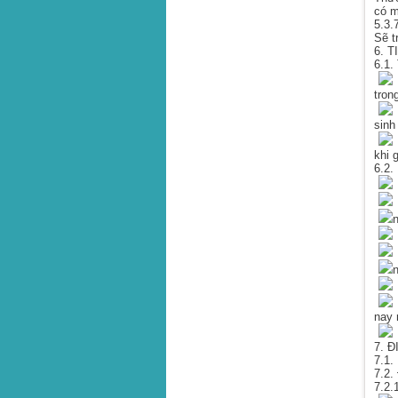
có m
5.3.
Sẽ t
6. 
6.1. 
V
tron
sinh
V
khi 
6.2.
B
B
n
B
B
B
nay 
7. 
7.1.
7.2.
7.2.