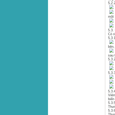
5.2.
P
U
một 
U
B
5.3.
Có r
5.3.1
V
bên,
V
sau 
5.3.
5.3.
V
V
5.3.
Viêm
biến
5.3.
Thườ
5.3.
Thườ