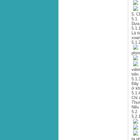
C
5. 
5.1.
Dựa 
5.1.
Là t
xoan
5.1.
P
phim
C
C
viêm
trên
5.1.
Đây 
ở kh
5.1.
Chỉ 
Thườ
Nếu 
5.2.
5.2.
S
V
Đ
ta p