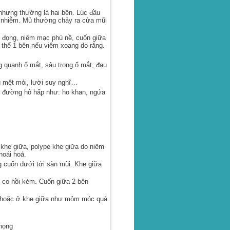
hưng thường là hai bên. Lúc đầu
i nhiễm. Mủ thường chảy ra cửa mũi
 đọng, niêm mạc phù nề, cuốn giữa
 thể 1 bên nếu viêm xoang do răng.
quanh ổ mắt, sâu trong ổ mắt, đau
 mệt mỏi, lười suy nghĩ…
 đường hô hấp như: ho khan, ngứa
he giữa, polype khe giữa do niêm
oái hoá.
cuốn dưới tới sàn mũi. Khe giữa
co hồi kém. Cuốn giữa 2 bên
 hoặc ở khe giữa như mỏm móc quá
họng