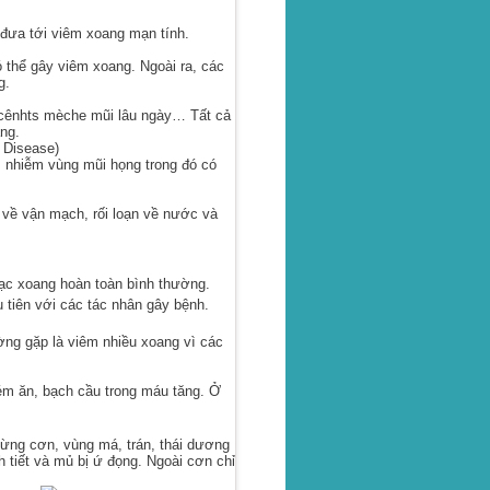
 đưa tới viêm xoang mạn tính.
 thể gây viêm xoang. Ngoài ra, các
g.
oặcênhts mèche mũi lâu ngày… Tất cả
ng.
 Disease)
m nhiễm vùng mũi họng trong đó có
n về vận mạch, rối loạn về nước và
c xoang hoàn toàn bình thường.
tiên với các tác nhân gây bệnh.
g gặp là viêm nhiều xoang vì các
kém ăn, bạch cầu trong máu tăng. Ở
ừng cơn, vùng má, trán, thái dương
 tiết và mủ bị ứ đọng. Ngoài cơn chỉ