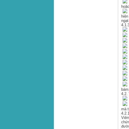
C
hoặc
N
hiện
ngạt
4.1.
N
Đ
Đ
C
K
C
S
bám.
4.2.
V
V
mà t
4.2.
Viêm
chứn
đườn