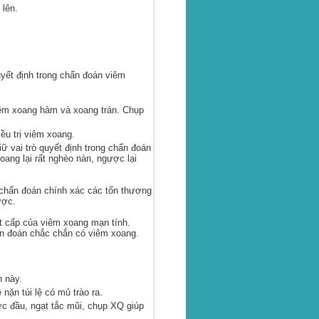
lên.
uyết định trong chẩn đoán viêm
iêm xoang hàm và xoang trán. Chụp
ều trị viêm xoang.
 vai trò quyết định trong chẩn đoán
ang lại rất nghèo nàn, ngược lại
p chẩn đoán chính xác các tổn thương
ược.
t cấp của viêm xoang mạn tính.
n đoán chắc chắn có viêm xoang.
 này.
ặn túi lệ có mủ trào ra.
 đầu, ngạt tắc mũi, chụp XQ giúp