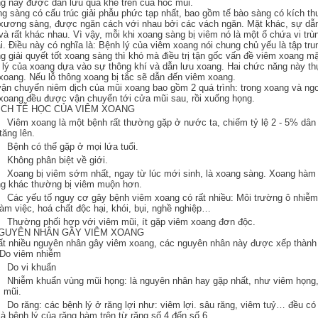
g này được dẫn lưu qua khe trên của hốc mũi.
g sàng có cấu trúc giải phẫu phức tạp nhất, bao gồm tế bào sàng có kích t
xương sàng, được ngăn cách với nhau bởi các vách ngăn. Mặt khác, sự dẫn
và rất khác nhau. Vì vậy, mỗi khi xoang sàng bị viêm nó là một ổ chứa vi trù
i. Điều này có nghĩa là: Bệnh lý của viêm xoang nói chung chủ yếu là tập tru
g giải quyết tốt xoang sàng thì khó mà điều trị tận gốc vấn đề viêm xoang mặ
 lý của xoang dựa vào sự thông khí và dẫn lưu xoang. Hai chức năng này th
xoang. Nếu lỗ thông xoang bị tắc sẽ dẫn đến viêm xoang.
ận chuyển niêm dịch của mũi xoang bao gồm 2 quá trình: trong xoang và ngo
xoang đều được vận chuyển tới cửa mũi sau, rồi xuống họng.
DỊCH TỄ HỌC CỦA VIÊM XOANG
iêm xoang là một bệnh rất thường gặp ở nước ta, chiếm tỷ lệ 2 - 5% dân
tăng lên.
ệnh có thể gặp ở mọi lứa tuổi.
Không phân biệt về giới.
oang bị viêm sớm nhất, ngay từ lúc mới sinh, là xoang sàng. Xoang hàm th
g khác thường bị viêm muộn hơn.
ác yếu tố nguy cơ gây bệnh viêm xoang có rất nhiều: Môi trường ô nhiễm, th
làm việc, hoá chất độc hại, khói, bụi, nghề nghiệp…
Thường phối hợp với viêm mũi, ít gặp viêm xoang đơn độc.
NGUYÊN NHÂN GÂY VIÊM XOANG
ất nhiều nguyên nhân gây viêm xoang, các nguyên nhân này được xếp thành
 Do viêm nhiễm
Do vi khuẩn
hiễm khuẩn vùng mũi họng: là nguyên nhân hay gặp nhất, như viêm họng,
 mũi.
o răng: các bệnh lý ở răng lợi như: viêm lợi. sâu răng, viêm tuỷ… đều c
là bệnh lý của răng hàm trên từ răng số 4 đến số 6.