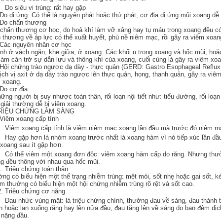
o siêu vi trùng: rất hay gặp
 Do dị ứng: Có thể là nguyên phát hoặc thứ phát, cơ địa dị ứng mũi xoang dễ
 Do chấn thương
chấn thương cơ học, do hoả khí làm vỡ xâng hay tụ máu trong xoang đều có
 thương về áp lực có thể xuất huyết, phù nề niêm mạc, rồi gây ra viêm xoan
 Các nguyên nhân cơ học
ình ở vách ngăn, khe giữa, ở xoang. Các khối u trong xoang và hốc mũi, h
làm cản trở sự dẫn lưu và thông khí của xoang, cuối cùng là gây ra viêm xoa
 Hội chứng trào ngược dạ dày - thực quản (GERD: Gastro Esophageal Reflux
ịch vị axit ở dạ dày trào ngược lên thực quản, họng, thanh quản, gây ra viê
 xoang.
 Do cơ địa:
ững người bị suy nhược toàn thân, rối loạn nội tiết như: tiểu đường, rối loạ
 giải thường dễ bị viêm xoang.
TRIỆU CHỨNG LÂM SÀNG
 Viêm xoang cấp tính
iêm xoang cấp tính là viêm niêm mạc xoang lần đầu mà trước đó niêm mạ
ay gặp hơn là nhóm xoang trước nhất là xoang hàm vì nó tiếp xúc lần đầu 
xoang sau ít gặp hơn.
ó thể viêm một xoang đơn độc: viêm xoang hàm cấp do răng. Nhưng thườn
g đều thông với nhau qua hốc mũi.
1. Triệu chứng toàn thân
ng có biểu hiện một thể trạng nhiễm trùng: mệt mỏi, sốt nhẹ hoặc gai sốt, 
em thường có biểu hiện một hội chứng nhiễm trùng rõ rệt và sốt cao.
2. Triệu chứng cơ năng
au nhức vùng mặt: là triệu chứng chính, thường đau về sáng, đau thành t
n hoặc lan xuống răng hay lên nửa đầu, đau tăng lên về sáng do ban đêm dịch
 nặng đầu.