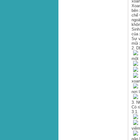
xoan
Xoan
bên 
chế 
ngoà
khôn
Sinh
của 
Sự v
mũi 
2. 
V
một 
B
X
xoan
C
nơi 
3. 
Có r
3.1.
N
viêm
D
gặp 