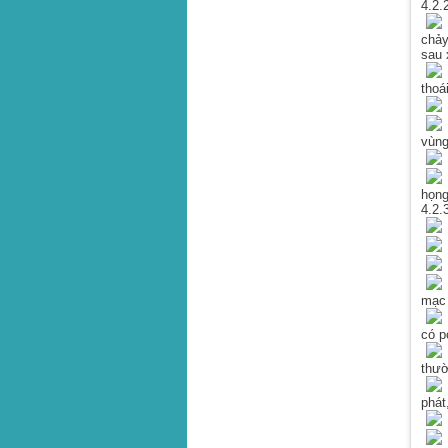
4.2.
C
chảy
sau 
N
thoá
R
N
vùng
N
N
họng
4.2.
N
mạc 
K
có p
C
thườ
phát