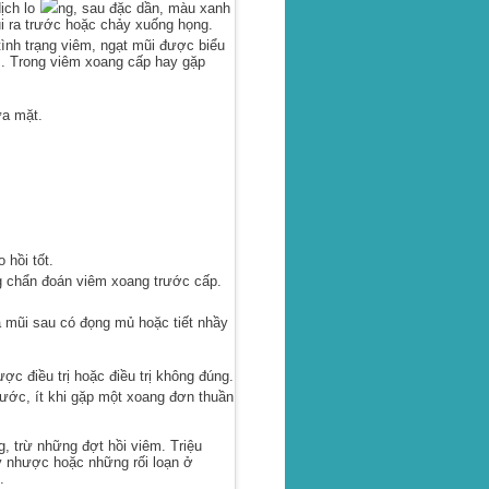
ịch lo
ng, sau đặc dần, màu xanh
i ra trước hoặc chảy xuống họng.
ình trạng viêm, ngạt mũi được biểu
m. Trong viêm xoang cấp hay gặp
ửa mặt.
hồi tốt.
ng chẩn đoán viêm xoang trước cấp.
 mũi sau có đọng mủ hoặc tiết nhầy
c điều trị hoặc điều trị không đúng.
c, ít khi gặp một xoang đơn thuần
, trừ những đợt hồi viêm. Triệu
y nhược hoặc những rối loạn ở
.