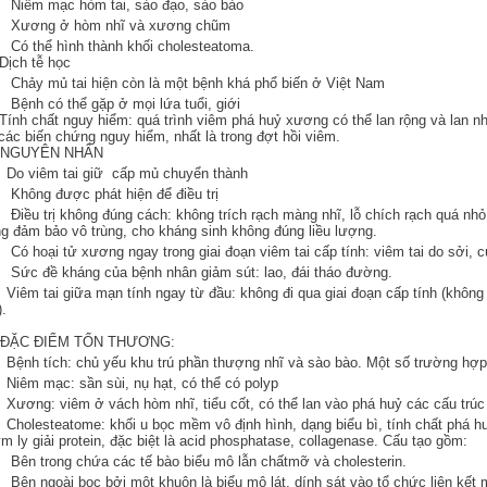
Niêm mạc hòm tai, sào đạo, sào bào
Xương ở hòm nhĩ và xương chũm
ó thể hình thành khối cholesteatoma.
 Dịch tễ học
hảy mủ tai hiện còn là một bệnh khá phổ biến ở Việt Nam
ệnh có thể gặp ở mọi lứa tuổi, giới
 Tính chất nguy hiểm: quá trình viêm phá huỷ xương có thể lan rộng và lan 
các biến chứng nguy hiểm, nhất là trong đợt hồi viêm.
NGUYÊN NHÂN
Do viêm tai giữ cấp mủ chuyển thành
hông được phát hiện để điều trị
iều trị không đúng cách: không trích rạch màng nhĩ, lỗ chích rạch quá nhỏ
g đảm bảo vô trùng, cho kháng sinh không đúng liều lượng.
ó hoại tử xương ngay trong giai đoạn viêm tai cấp tính: viêm tai do sởi,
ức đề kháng của bệnh nhân giảm sút: lao, đái tháo đường.
iêm tai giữa mạn tính ngay từ đầu: không đi qua giai đoạn cấp tính (không đ
.
ĐẶC ĐIỂM TỔN THƯƠNG:
ệnh tích: chủ yếu khu trú phần thượng nhĩ và sào bào. Một số trường hợp
iêm mạc: sần sùi, nụ hạt, có thể có polyp
ương: viêm ở vách hòm nhĩ, tiểu cốt, có thể lan vào phá huỷ các cấu trúc 
holesteatome: khối u bọc mềm vô định hình, dạng biểu bì, tính chất phá hu
m ly giải protein, đặc biệt là acid phosphatase, collagenase. Cấu tạo gồm:
ên trong chứa các tế bào biểu mô lẫn chấtmỡ và cholesterin.
ên ngoài bọc bởi một khuôn là biểu mô lát, dính sát vào tổ chức liên kết 