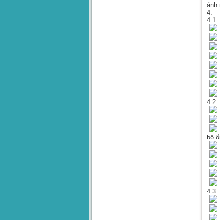
ánh 
4. 
4.1.
C
N
Ù
Đ
4.2.
M
bộ ố
L
Q
4.3.