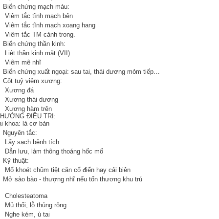
Biến chứng mạch máu:
Viêm tắc tĩnh mạch bên
Viêm tắc tĩnh mạch xoang hang
Viêm tắc TM cảnh trong.
Biến chứng thần kinh:
iệt thần kinh mặt (VII)
Viêm mê nhĩ
iến chứng xuất ngoại: sau tai, thái dương mỏm tiếp…
Cốt tuỷ viêm xương:
Xương đá
Xương thái dương
Xương hàm trên
HƯỚNG ĐIỀU TRỊ:
i khoa: là cơ bản
Nguyên tắc:
Lấy sạch bệnh tích
Dẫn lưu, làm thông thoáng hốc mổ
Kỹ thuật:
ổ khoét chũm tiệt căn cổ điển hay cải biên
ở sào bào - thượng nhĩ nếu tổn thương khu trú
Cholesteatoma
ủ thối, lỗ thủng rộng
Nghe kém, ù tai