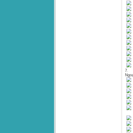
L
B
7. 
Ngoạ
M
M
M