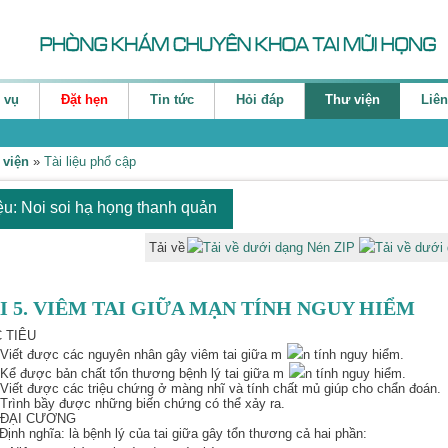
 vụ
Đặt hẹn
Tin tức
Hỏi đáp
Thư viện
Liên
 viện
»
Tài liệu phổ cập
iệu: Noi soi hạ họng thanh quản
Tải về
I 5. VIÊM TAI GIỮA MẠN TÍNH NGUY HIỂM
 TIÊU
iết được các nguyên nhân gây viêm tai giữa m
n tính nguy hiểm.
ể được bản chất tổn thương bệnh lý tai giữa m
n tính nguy hiểm.
iết được các triệu chứng ở màng nhĩ và tính chất mủ giúp cho chẩn đoán.
rình bầy được những biến chứng có thể xảy ra.
ĐẠI CƯƠNG
 Định nghĩa: là bệnh lý của tai giữa gây tổn thương cả hai phần: