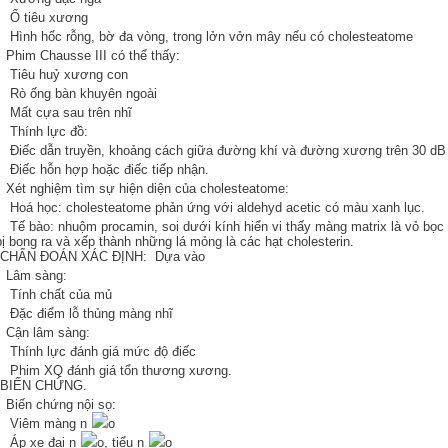
Ổ tiêu xương
ình hốc rỗng, bờ đa vòng, trong lởn vởn mây nếu có cholesteatome
him Chausse III có thể thấy:
Tiêu huỷ xương con
Rò ống bàn khuyên ngoài
Mất cựa sau trên nhĩ
Thính lực đồ:
iếc dẫn truyền, khoảng cách giữa đường khí và đường xương trên 30 dB 
Điếc hỗn hợp hoặc điếc tiếp nhận.
ét nghiệm tìm sự hiện diện của cholesteatome:
oá học: cholesteatome phản ứng với aldehyd acetic có màu xanh lục.
ế bào: nhuộm procamin, soi dưới kính hiển vi thấy màng matrix là vỏ bọc 
ị bong ra và xếp thành những lá mỏng là các hạt cholesterin.
CHẨN ĐOÁN XÁC ĐỊNH: Dựa vào
Lâm sàng:
Tính chất của mủ
Đặc điểm lỗ thủng màng nhĩ
Cận lâm sàng:
Thính lực đánh giá mức độ điếc
Phim XQ đánh giá tổn thương xương.
BIẾN CHỨNG.
Biến chứng nội sọ:
Viêm màng n
o
Áp xe đại n
o, tiểu n
o