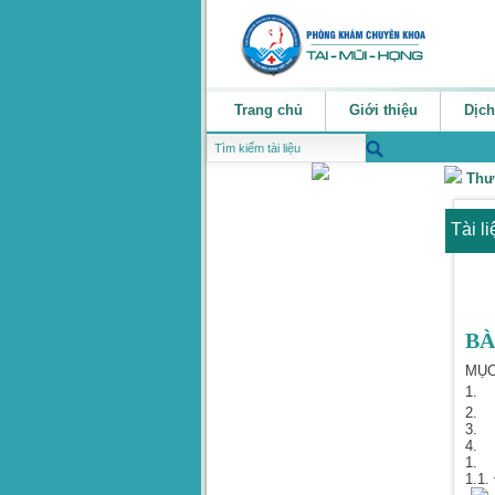
Trang chủ
Giới thiệu
Dịch
Thư
Tài l
BÀ
MỤC
1. V
2. K
3. V
4. T
1. 
1.1.