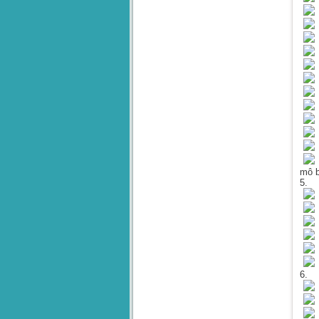
H
P
Đ
X
H
T
mô b
5. 
6. 