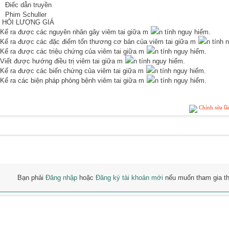
Điếc dẫn truyền
Phim Schuller
 HỎI LƯỢNG GIÁ
ể ra được các nguyên nhân gây viêm tai giữa m
n tính nguy hiểm.
ể ra được các đặc điểm tổn thương cơ bản của viêm tai giữa m
n tính 
ể ra được các triệu chứng của viêm tai giữa m
n tính nguy hiểm.
iết được hướng điều trị viêm tai giữa m
n tính nguy hiểm.
ể ra được các biến chứng của viêm tai giữa m
n tính nguy hiểm.
ể ra các biện pháp phòng bệnh viêm tai giữa m
n tính nguy hiểm.
Chỉnh sửa l
ẢO LUẬN
Bạn phải
Đăng nhập
hoặc
Đăng ký tài khoản mới
nếu muốn tham gia thảo