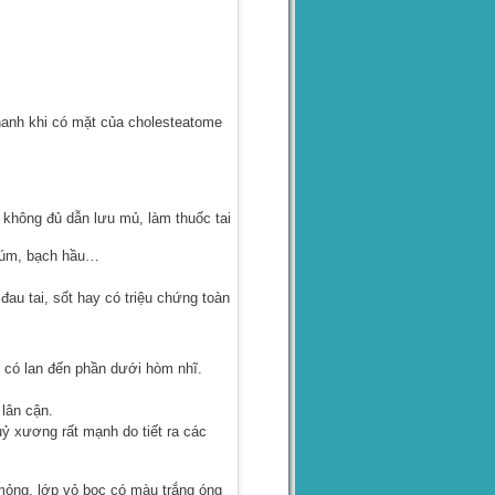
nhanh khi có mặt của cholesteatome
 không đủ dẫn lưu mủ, làm thuốc tai
 cúm, bạch hầu…
au tai, sốt hay có triệu chứng toàn
 có lan đến phần dưới hòm nhĩ.
lân cận.
ỷ xương rất mạnh do tiết ra các
mỏng, lớp vỏ bọc có màu trắng óng