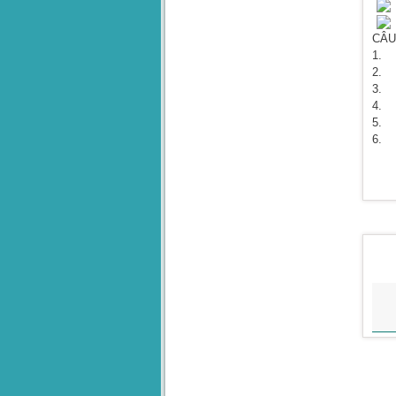
CÂU
1. K
2. K
3. K
4. V
5. K
6. K
TH