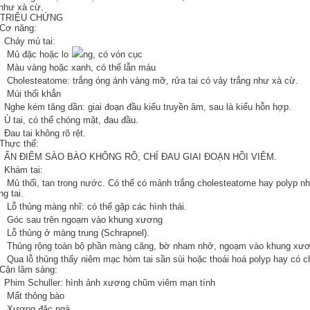
như xà cừ.
TRIỆU CHỨNG
 Cơ năng:
Chảy mủ tai:
Mủ đặc hoặc lo
ng, có vón cục
Màu vàng hoặc xanh, có thể lẫn máu
holesteatome: trắng óng ánh vàng mỡ, rửa tai có vảy trắng như xà cừ.
Mùi thối khẳn
ghe kém tăng dần: giai đoạn đầu kiểu truyền âm, sau là kiểu hỗn hợp.
 tai, có thể chóng mặt, đau đầu.
au tai không rõ rệt.
 Thực thể:
ẤN ĐIỂM SÀO BÀO KHÔNG RÕ, CHỈ ĐAU GIAI ĐOẠN HỒI VIÊM.
Khám tai:
ủ thối, tan trong nước. Có thể có mảnh trắng cholesteatome hay polyp nh
ng tai.
ỗ thủng màng nhĩ: có thể gặp các hình thái.
Góc sau trên ngoạm vào khung xương
Lỗ thủng ở màng trung (Schrapnel).
Thủng rộng toàn bộ phần màng căng, bờ nham nhở, ngoạm vào khung xươn
ua lỗ thủng thấy niêm mạc hòm tai sần sùi hoặc thoái hoá polyp hay có ch
 Cận lâm sàng:
Phim Schuller: hình ảnh xương chũm viêm mạn tính
Mất thông bào
Xương đặc ngà