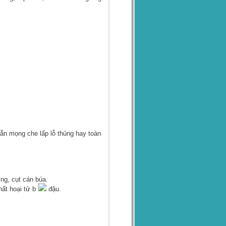
ẵn mọng che lấp lỗ thủng hay toàn
g, cụt cán búa.
ất hoại tử b
đậu.